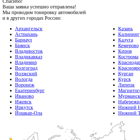
Спасибо!
Ваша заявка успешно отправлена!
Мы проводим тонировку автомобилей
и в других городах России:
Архангельск
Казань
Астрахань
Калининг
Барнаул
Калуга
Брянск
Кемерово
Владивосток
Киров
Владикавказ
Кострома
Владимир
Краснода
Волгоград
Краснояр
Волжский
Курган
Вологда
Курск
Воронеж
Липецк
Екатеринбург
Магнитог
Иваново
Мурманс
Ижевск
Набережн
Иркутск
Нижний Н
Йошкар-Ола
Нижний Т