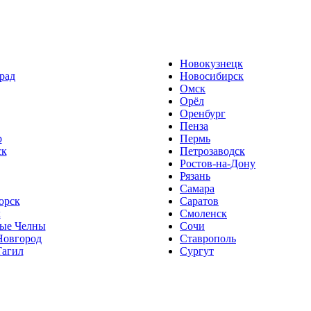
Новокузнецк
рад
Новосибирск
Омск
Орёл
Оренбург
Пенза
р
Пермь
ск
Петрозаводск
Ростов-на-Дону
Рязань
Самара
орск
Саратов
к
Смоленск
ые Челны
Сочи
овгород
Ставрополь
агил
Сургут