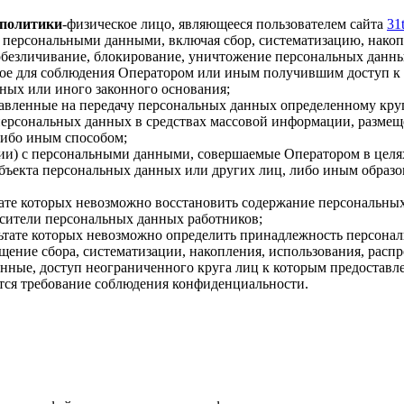
 политики
-физическое лицо, являющееся пользователем сайта
31
с персональными данными, включая сбор, систематизацию, накоп
, обезличивание, блокирование, уничтожение персональных данн
ное для соблюдения Оператором или иным получившим доступ к
нных или иного законного основания;
равленные на передачу персональных данных определенному кру
 персональных данных в средствах массовой информации, разм
либо иным способом;
ции) с персональными данными, совершаемые Оператором в цел
ъекта персональных данных или других лиц, либо иным образо
ьтате которых невозможно восстановить содержание персональ
осители персональных данных работников;
ультате которых невозможно определить принадлежность персон
щение сбора, систематизации, накопления, использования, распр
нные, доступ неограниченного круга лиц к которым предоставле
ется требование соблюдения конфиденциальности.