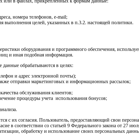
ах или в файлах, прикрепленных к формам данные:
реса, номера телефонов, e-mail;
 выполнения целей, указанных в п.3.2. настоящей политики.
теристики оборудования и программного обеспечения, использу
аниц и иная подобная информация.
е данные обрабатываются в целях:
елефон и адрес электронной почты);
 также отправки маркетинговых и информационных рассылок;
 качества обслуживания клиентов;
печение процедуры учета использования бонусов;
анализа.
ится с их согласия. Пользователь, предоставляющий свои перс
ласие в соответствии со статьей 9 Федерального закона от 27 и
матизации, обработку и использование своих персональных данн