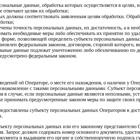
сональные данные, обработка которых осуществляется в целях, 
е отвечают целям их обработки;
ых должны соответствовать заявленным целям обработки. Обра
ботки;
чены точность персональных данных, их достаточность, а в нео
имать необходимые меры либо обеспечивать их принятие по уд
 форме, позволяющей определить субъекта персональных данных
ановлен федеральным законом, договором, стороной которого, 
льные данные подлежат уничтожению либо обезличиванию по до
редусмотрено федеральным законом.
ведений об Операторе, о месте его нахождения, о наличии у Оп
 ознакомление с такими персональными данными. Субъект персо
я в случае, если персональные данные являются неполными, ус
же принимать предусмотренные законом меры по защите своих п
редоставлены субъекту персональных данных Оператором в дост
х.
убъекту персональных данных или его законному представителю
ля. Запрос должен содержать номер основного документа, удост
документа и выдавшем его органе и собственноручную подпись с