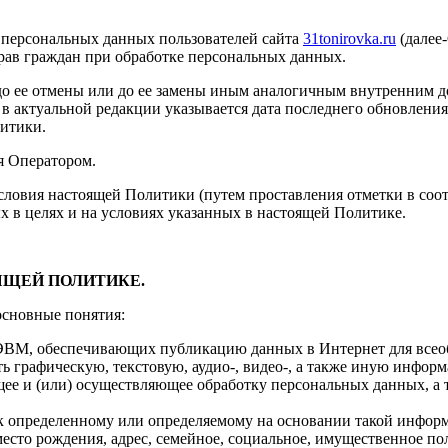
 персональных данных пользователей сайта
31tonirovka.ru
(далее
рав граждан при обработке персональных данных.
до ее отмены или до ее замены иным аналогичным внутренним д
 актуальной редакции указывается дата последнего обновления.
литики.
я Оператором.
ловия настоящей Политики (путем проставления отметки в соот
х в целях и на условиях указанных в настоящей Политике.
ЯЩЕЙ ПОЛИТИКЕ.
основные понятия:
 ЭВМ, обеспечивающих публикацию данных в Интернет для всео
ть графическую, текстовую, аудио-, видео-, а также иную инф
щее и (или) осуществляющее обработку персональных данных, а
к определенному или определяемому на основании такой информ
и место рождения, адрес, семейное, социальное, имущественное по